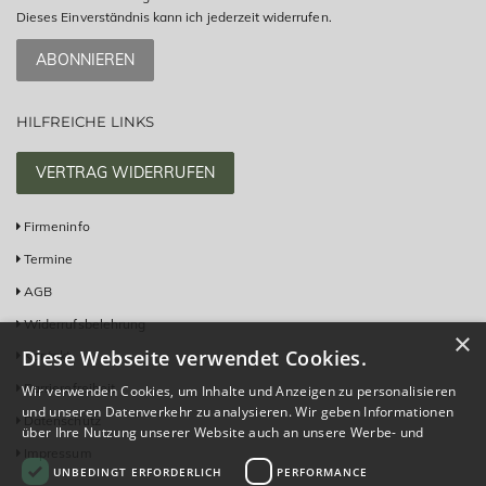
Dieses Einverständnis kann ich jederzeit widerrufen.
ABONNIEREN
HILFREICHE LINKS
VERTRAG WIDERRUFEN
Firmeninfo
Termine
AGB
Widerrufsbelehrung
×
Diese Webseite verwendet Cookies.
Kontakt
Barrierefreiheit
Wir verwenden Cookies, um Inhalte und Anzeigen zu personalisieren
und unseren Datenverkehr zu analysieren. Wir geben Informationen
Datenschutz
über Ihre Nutzung unserer Website auch an unsere Werbe- und
Analysepartner weiter, die diese möglicherweise mit anderen
Impressum
UNBEDINGT ERFORDERLICH
PERFORMANCE
Informationen kombinieren, die Sie ihnen bereitgestellt haben oder