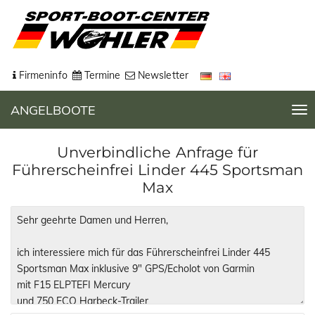
Firmeninfo
Termine
Newsletter
ANGELBOOTE
T
o
g
Unverbindliche Anfrage für
g
Führerscheinfrei Linder 445 Sportsman
l
Max
e
n
a
v
i
g
a
t