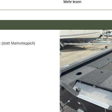
USB und 12V Steckdos
Mehr lesen
Scheuerleiste
Decksitz (außer Bass 4
Äußere Folierung
Halterung für Echolotg
Opferanodenhalterung
Belüftete Stauräume
Badeleiter
 (statt Marineteppich)
Getränkehalter