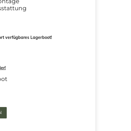
Montage
sstattung
ort verfügbares Lagerboot!
ier!
oot
N