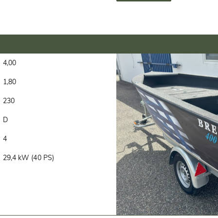
4,00
1,80
230
D
4
29,4 kW (40 PS)