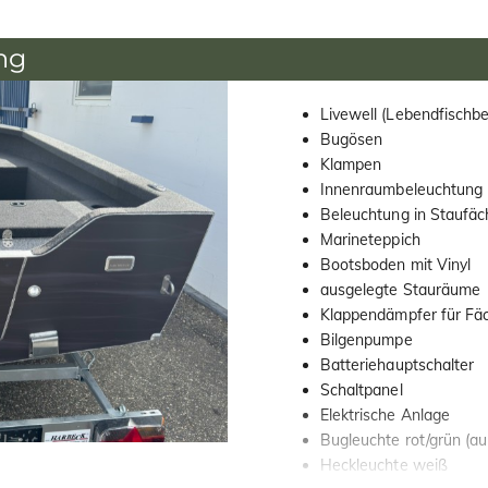
ng
Livewell (Lebendfischb
Bugösen
Klampen
Innenraumbeleuchtung
Beleuchtung in Staufäc
Marineteppich
Bootsboden mit Vinyl
ausgelegte Stauräume
Klappendämpfer für Fä
Bilgenpumpe
Batteriehauptschalter
Schaltpanel
Elektrische Anlage
Bugleuchte rot/grün (a
Heckleuchte weiß