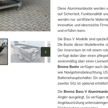
Diese Aluminiumboote werden vo
auf Sicherheit, Funktionalität un
werden nur zertifizierte Materi
innovative und ideenreiche Firm
und erfüllen kann.
Die Bass V Modelle sind speziel
Die Boote dieser Modellereihe s
Der Innenraum ist mit einem ro
verfügt dabei über einen pflegel
serienmäßig über einen Livewel
Brema Boote
verfügen auch übe
wie Navigationsbeleuchtung, US
Batteriehauptschalter. Ein verste
zweiter Sitz ist optional erhältich
Die
Brema Bass V Aluminiumb
Angler ausgelegt. So verfügen d
Angelausrüstung unterzubringen