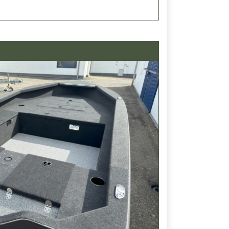
e
00 V)
eber