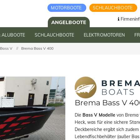
MOTORBOOTE
SCHLAUCHBOOTE
Firmeninf
ANGELBOOTE
& ALUBOOTE
SCHLAUCHBOOTE
ELEKTROMOTOREN
F
Bass V
Brema Bass V 400
Brema Bass V 40
Die
Bass V Modelle
von Brema v
Heck, was für eine sichere Stan
Deckbereiche ergibt sich zudem 
Lebendfischbehälter (außer Bas