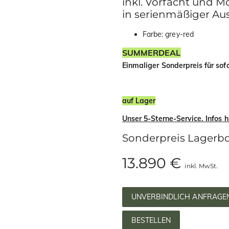
inkl. Vorfacht und 
in serienmäßiger Au
Farbe: grey-red
SUMMERDEAL
Einmaliger Sonderpreis für sof
auf Lager
Unser 5-Sterne-Service. Infos h
Sonderpreis Lagerb
13.890 €
inkl. MwSt.
UNVERBINDLICH ANFRAGE
BESTELLEN