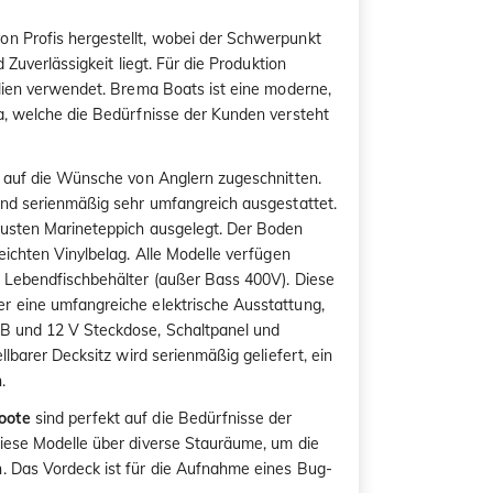
n Profis hergestellt, wobei der Schwerpunkt
d Zuverlässigkeit liegt. Für die Produktion
alien verwendet. Brema Boats ist eine moderne,
a, welche die Bedürfnisse der Kunden versteht
l auf die Wünsche von Anglern zugeschnitten.
ind serienmäßig sehr umfangreich ausgestattet.
busten Marineteppich ausgelegt. Der Boden
eichten Vinylbelag. Alle Modelle verfügen
l Lebendfischbehälter (außer Bass 400V). Diese
r eine umfangreiche elektrische Ausstattung,
B und 12 V Steckdose, Schaltpanel und
llbarer Decksitz wird serienmäßig geliefert, ein
.
oote
sind perfekt auf die Bedürfnisse der
iese Modelle über diverse Stauräume, um die
. Das Vordeck ist für die Aufnahme eines Bug-