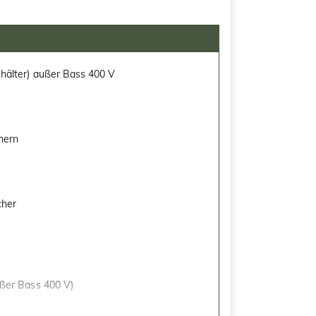
ehälter) außer Bass 400 V
hern
cher
ußer Bass 400 V)