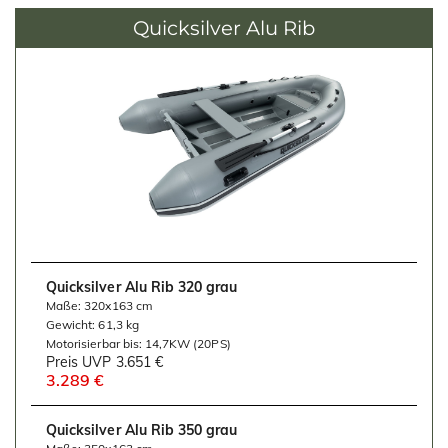
i
Quicksilver Alu Rib
o
n
Quicksilver Alu Rib 320 grau
Maße: 320x163 cm
Gewicht: 61,3 kg
Motorisierbar bis: 14,7KW (20PS)
Preis UVP
3.651 €
3.289 €
Quicksilver Alu Rib 350 grau