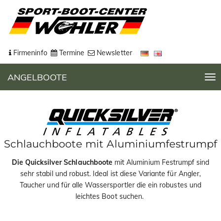
Firmeninfo
Termine
Newsletter
ANGELBOOTE
T
o
g
g
l
e
Schlauchboote mit Aluminiumfestrumpf
n
a
Die Quicksilver Schlauchboote
mit Aluminium Festrumpf sind
v
sehr stabil und robust. Ideal ist diese Variante für Angler,
i
Taucher und für alle Wassersportler die ein robustes und
g
leichtes Boot suchen.
a
t