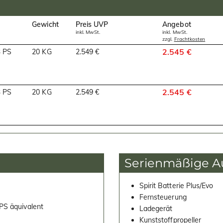
Gewicht
Preis UVP
Angebot
inkl. MwSt.
inkl. MwSt.
zzgl.
Frachtkosten
2.545 €
3 PS
20 KG
2.549 €
2.545 €
3 PS
20 KG
2.549 €
Serienmäßige A
Spirit Batterie Plus/Evo
Fernsteuerung
PS äquivalent
Ladegerät
Kunststoffpropeller