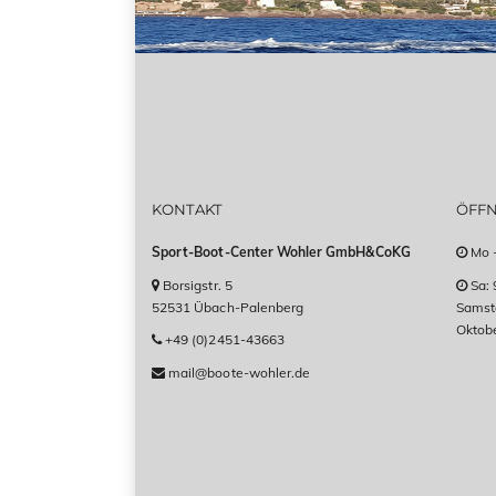
KONTAKT
ÖFF
Sport-Boot-Center Wohler GmbH&CoKG
Mo -
Borsigstr. 5
Sa: 
52531 Übach-Palenberg
Samsta
Oktob
+49 (0)2451-43663
mail@boote-wohler.de