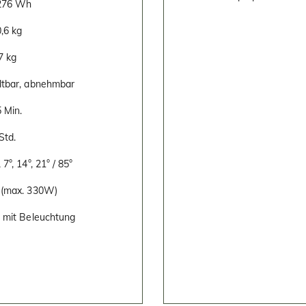
276 Wh
,6 kg
7 kg
ltbar, abnehmbar
 Min.
Std.
, 7°, 14°, 21° / 85°
 (max. 330W)
, mit Beleuchtung