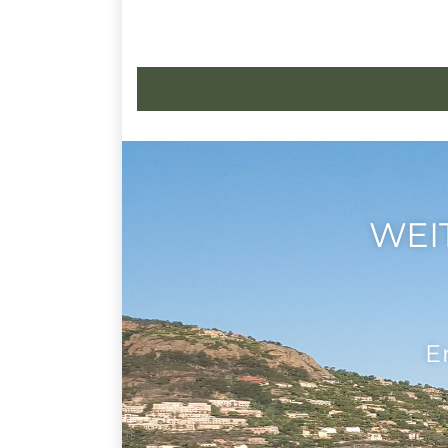
WEI
E