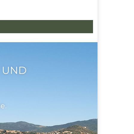
 UND
e.